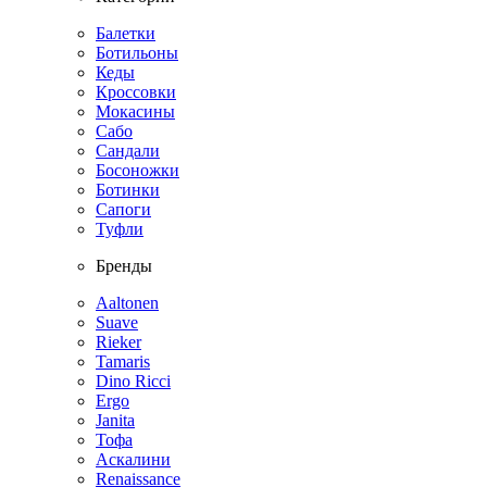
Балетки
Ботильоны
Кеды
Кроссовки
Мокасины
Сабо
Сандали
Босоножки
Ботинки
Сапоги
Туфли
Бренды
Aaltonen
Suave
Rieker
Tamaris
Dino Ricci
Ergo
Janita
Тофа
Аскалини
Renaissance