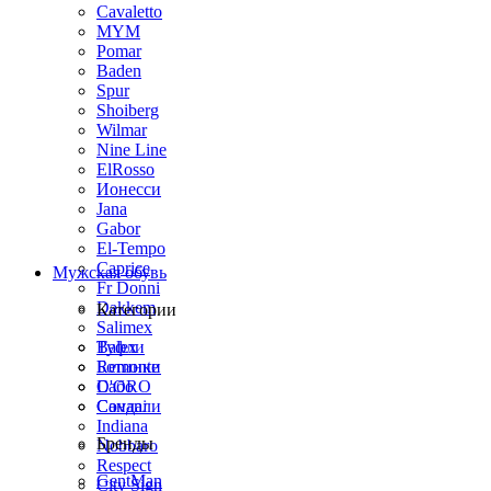
Cavaletto
MYM
Pomar
Baden
Spur
Shoiberg
Wilmar
Nine Line
ElRosso
Ионесси
Jana
Gabor
El-Tempo
Caprice
Мужская обувь
Fr Donni
Dakkem
Категории
Salimex
Balex
Туфли
Remonte
Ботинки
D'ORO
Сабо
Covani
Сандали
Indiana
Бренды
Nobbaro
Respect
GentMan
City Sign