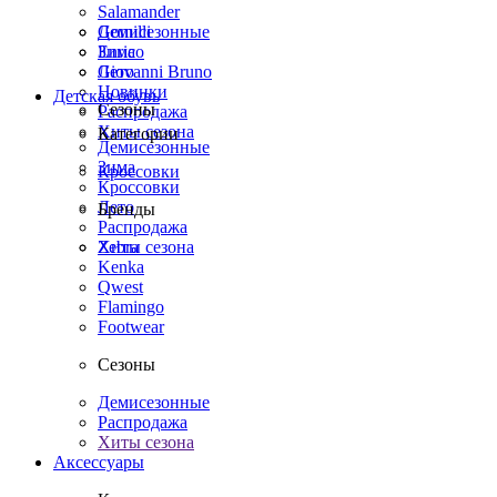
Salamander
Демисезонные
Gomilli
Зима
Enrico
Лето
Giovanni Bruno
Новинки
Детская обувь
Сезоны
Распродажа
Хиты сезона
Категории
Демисезонные
Зима
Кроссовки
Кроссовки
Лето
Бренды
Распродажа
Хиты сезона
Zebra
Kenka
Qwest
Flamingo
Footwear
Сезоны
Демисезонные
Распродажа
Хиты сезона
Аксессуары