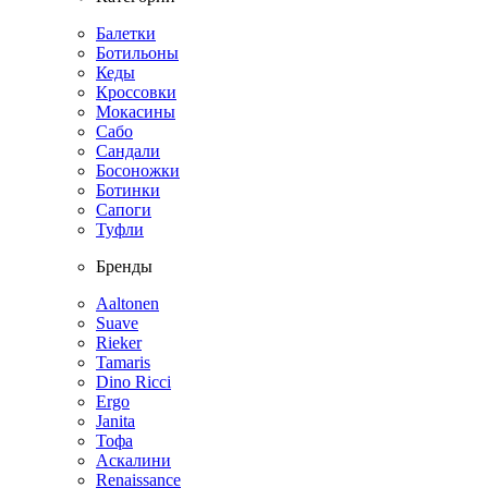
Балетки
Ботильоны
Кеды
Кроссовки
Мокасины
Сабо
Сандали
Босоножки
Ботинки
Сапоги
Туфли
Бренды
Aaltonen
Suave
Rieker
Tamaris
Dino Ricci
Ergo
Janita
Тофа
Аскалини
Renaissance