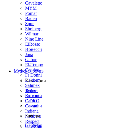
Cavaletto
MYM
Pomar
Baden
Spur
Shoiberg
Wilmar
Nine Line
ElRosso
Ионесси
Jana
Gabor
El-Tempo
Caprice
Мужская обувь
Fr Donni
Dakkem
Категории
Salimex
Balex
Туфли
Remonte
Ботинки
D'ORO
Сабо
Covani
Сандали
Indiana
Бренды
Nobbaro
Respect
GentMan
City Sign