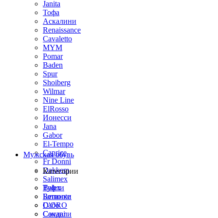
Janita
Тофа
Аскалини
Renaissance
Cavaletto
MYM
Pomar
Baden
Spur
Shoiberg
Wilmar
Nine Line
ElRosso
Ионесси
Jana
Gabor
El-Tempo
Caprice
Мужская обувь
Fr Donni
Dakkem
Категории
Salimex
Balex
Туфли
Remonte
Ботинки
D'ORO
Сабо
Covani
Сандали