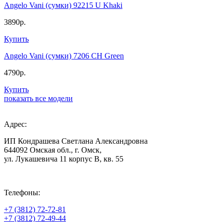
Angelo Vani (сумки) 92215 U Khaki
3890р.
Купить
Angelo Vani (сумки) 7206 CH Green
4790р.
Купить
показать все модели
Адрес:
ИП Кондрашева Светлана Александровна
644092 Омская обл., г. Омск,
ул. Лукашевича 11 корпус В, кв. 55
Телефоны:
+7 (3812) 72-72-81
+7 (3812) 72-49-44