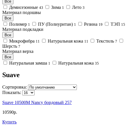
Все
Демисезонные
Зима
Лето
43
1
3
Материал подошвы
Все
Полимер
ПУ (Полиуритан)
Резина
ТЭП
1
1
19
15
Материал подкладки
Все
Микрофибра
Натуральная кожа
Текстиль
11
11
7
Шерсть
7
Материал верха
Все
Натуральная замша
Натуральная кожа
1
35
Suave
Сортировка:
Показать:
Suave 10500M Nancy бордовый 257
10590р.
Купить