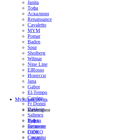
Janita
Тофа
Аскалини
Renaissance
Cavaletto
MYM
Pomar
Baden
Spur
Shoiberg
Wilmar
Nine Line
ElRosso
Ионесси
Jana
Gabor
El-Tempo
Caprice
Мужская обувь
Fr Donni
Dakkem
Категории
Salimex
Balex
Туфли
Remonte
Ботинки
D'ORO
Сабо
Covani
Сандали