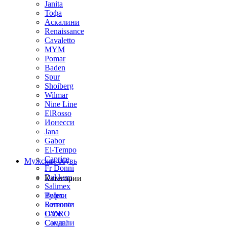
Janita
Тофа
Аскалини
Renaissance
Cavaletto
MYM
Pomar
Baden
Spur
Shoiberg
Wilmar
Nine Line
ElRosso
Ионесси
Jana
Gabor
El-Tempo
Caprice
Мужская обувь
Fr Donni
Dakkem
Категории
Salimex
Balex
Туфли
Remonte
Ботинки
D'ORO
Сабо
Covani
Сандали