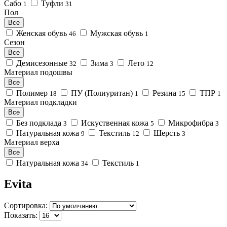
Сабо
Туфли
1
31
Пол
Все
Женская обувь
Мужская обувь
46
1
Сезон
Все
Демисезонные
Зима
Лето
32
3
12
Материал подошвы
Все
Полимер
ПУ (Полиуритан)
Резина
ТПР
18
1
15
1
Материал подкладки
Все
Без подклада
Искуственная кожа
Микрофибра
3
5
3
Натуральная кожа
Текстиль
Шерсть
9
12
3
Материал верха
Все
Натуральная кожа
Текстиль
34
1
Evita
Сортировка:
Показать: