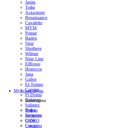
Janita
Тофа
Аскалини
Renaissance
Cavaletto
MYM
Pomar
Baden
Spur
Shoiberg
Wilmar
Nine Line
ElRosso
Ионесси
Jana
Gabor
El-Tempo
Caprice
Мужская обувь
Fr Donni
Dakkem
Категории
Salimex
Balex
Туфли
Remonte
Ботинки
D'ORO
Сабо
Covani
Сандали