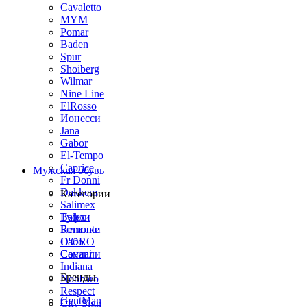
Cavaletto
MYM
Pomar
Baden
Spur
Shoiberg
Wilmar
Nine Line
ElRosso
Ионесси
Jana
Gabor
El-Tempo
Caprice
Мужская обувь
Fr Donni
Dakkem
Категории
Salimex
Balex
Туфли
Remonte
Ботинки
D'ORO
Сабо
Covani
Сандали
Indiana
Бренды
Nobbaro
Respect
GentMan
City Sign