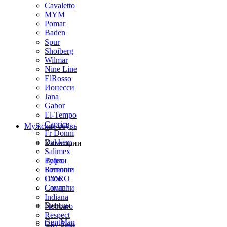
Cavaletto
MYM
Pomar
Baden
Spur
Shoiberg
Wilmar
Nine Line
ElRosso
Ионесси
Jana
Gabor
El-Tempo
Caprice
Мужская обувь
Fr Donni
Dakkem
Категории
Salimex
Balex
Туфли
Remonte
Ботинки
D'ORO
Сабо
Covani
Сандали
Indiana
Бренды
Nobbaro
Respect
GentMan
City Sign