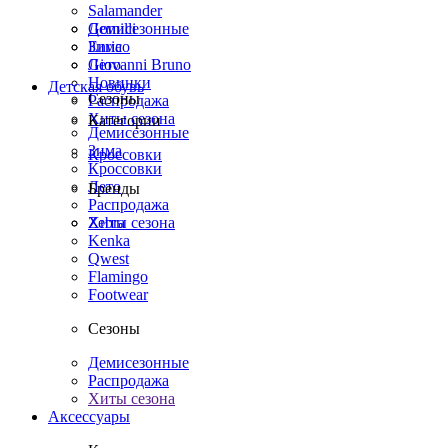
Salamander
Демисезонные
Gomilli
Зима
Enrico
Лето
Giovanni Bruno
Новинки
Детская обувь
Сезоны
Распродажа
Хиты сезона
Категории
Демисезонные
Зима
Кроссовки
Кроссовки
Лето
Бренды
Распродажа
Хиты сезона
Zebra
Kenka
Qwest
Flamingo
Footwear
Сезоны
Демисезонные
Распродажа
Хиты сезона
Аксессуары