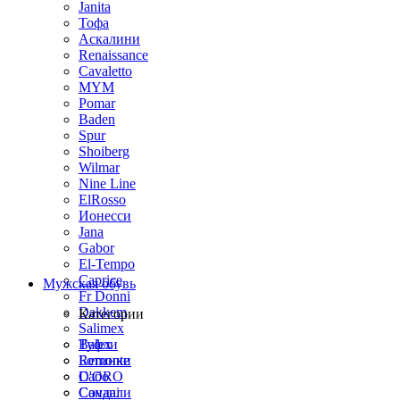
Janita
Тофа
Аскалини
Renaissance
Cavaletto
MYM
Pomar
Baden
Spur
Shoiberg
Wilmar
Nine Line
ElRosso
Ионесси
Jana
Gabor
El-Tempo
Caprice
Мужская обувь
Fr Donni
Dakkem
Категории
Salimex
Balex
Туфли
Remonte
Ботинки
D'ORO
Сабо
Covani
Сандали