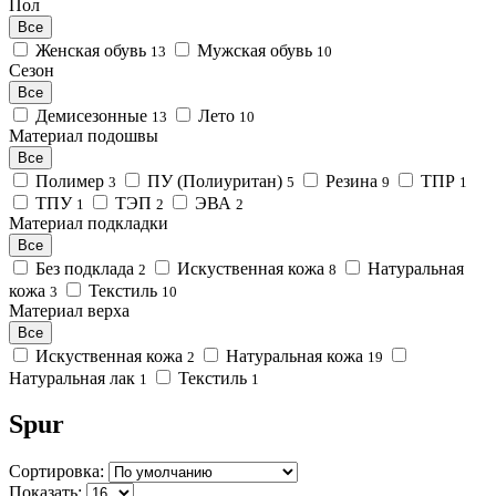
Пол
Все
Женская обувь
Мужская обувь
13
10
Сезон
Все
Демисезонные
Лето
13
10
Материал подошвы
Все
Полимер
ПУ (Полиуритан)
Резина
ТПР
3
5
9
1
ТПУ
ТЭП
ЭВА
1
2
2
Материал подкладки
Все
Без подклада
Искуственная кожа
Натуральная
2
8
кожа
Текстиль
3
10
Материал верха
Все
Искуственная кожа
Натуральная кожа
2
19
Натуральная лак
Текстиль
1
1
Spur
Сортировка:
Показать: