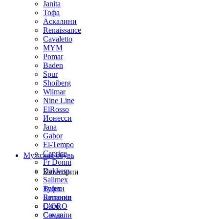
Janita
Тофа
Аскалини
Renaissance
Cavaletto
MYM
Pomar
Baden
Spur
Shoiberg
Wilmar
Nine Line
ElRosso
Ионесси
Jana
Gabor
El-Tempo
Caprice
Мужская обувь
Fr Donni
Dakkem
Категории
Salimex
Balex
Туфли
Remonte
Ботинки
D'ORO
Сабо
Covani
Сандали