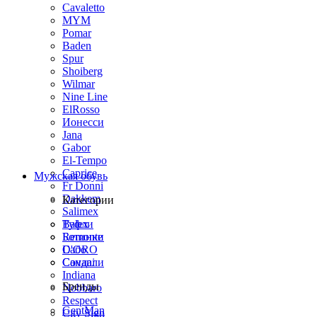
Cavaletto
MYM
Pomar
Baden
Spur
Shoiberg
Wilmar
Nine Line
ElRosso
Ионесси
Jana
Gabor
El-Tempo
Caprice
Мужская обувь
Fr Donni
Dakkem
Категории
Salimex
Balex
Туфли
Remonte
Ботинки
D'ORO
Сабо
Covani
Сандали
Indiana
Бренды
Nobbaro
Respect
GentMan
City Sign