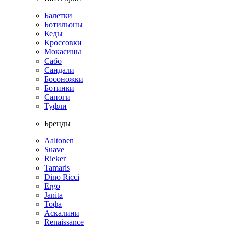
Балетки
Ботильоны
Кеды
Кроссовки
Мокасины
Сабо
Сандали
Босоножки
Ботинки
Сапоги
Туфли
Бренды
Aaltonen
Suave
Rieker
Tamaris
Dino Ricci
Ergo
Janita
Тофа
Аскалини
Renaissance