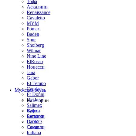
Тофа
Аскалини
Renaissance
Cavaletto
MYM
Pomar
Baden
Spur
Shoiberg
Wilmar
Nine Line
ElRosso
Ионесси
Jana
Gabor
El-Tempo
Caprice
Мужская обувь
Fr Donni
Dakkem
Категории
Salimex
Balex
Туфли
Remonte
Ботинки
D'ORO
Сабо
Covani
Сандали
Indiana